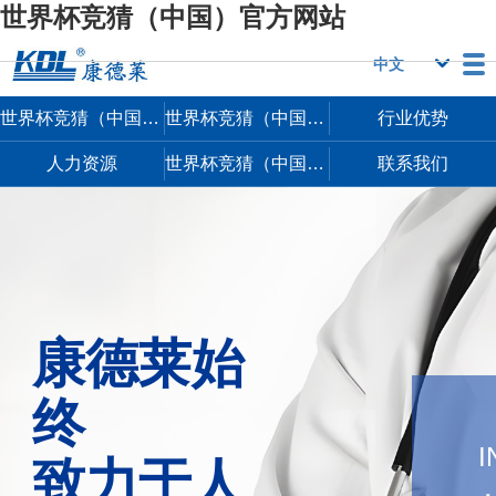
世界杯竞猜（中国）官方网站
栏目
世界杯竞猜（中国）官方网站
世界杯竞猜（中国）官方网站
行业优势
世界杯竞猜（中
世界杯竞猜（中
行业优势
人力资源
世界杯竞猜（中国）官方网站
联系我们
国）官方网站
国）官方网站
人力资源
世界杯竞猜（中
联系我们
国）官方网站
康德莱始
终
I
致力于人