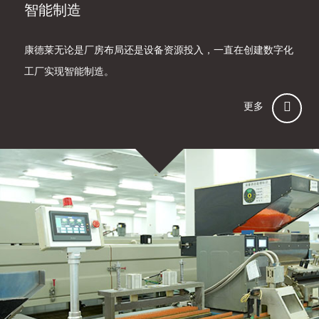
智能制造
康德莱无论是厂房布局还是设备资源投入，一直在创建数字化
工厂实现智能制造。
更多