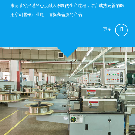
康德莱将严谨的态度融入创新的生产过程，结合成熟完善的医
用穿刺器械产业链，造就高品质的产品！
更多