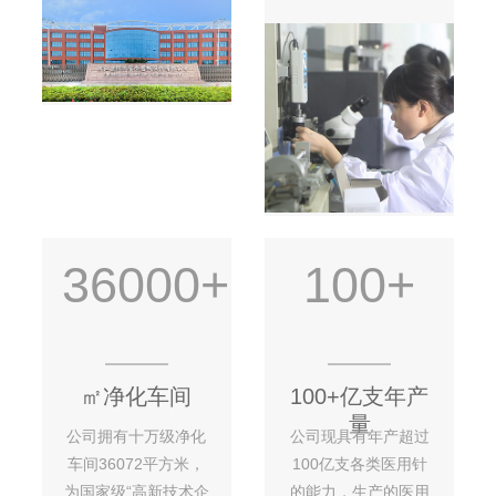
36000
+
100
+
㎡净化车间
100+亿支年产
量
公司拥有十万级净化
公司现具有年产超过
车间36072平方米，
100亿支各类医用针
为国家级“高新技术企
的能力，生产的医用