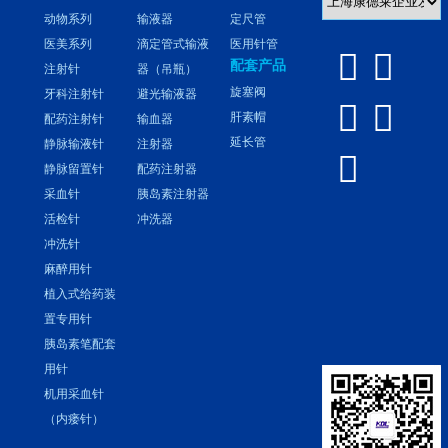
动物系列
输液器
定尺管
医美系列
滴定管式输液
医用针管


配套产品
注射针
器（吊瓶）
旋塞阀
牙科注射针
避光输液器


肝素帽
配药注射针
输血器
延长管
静脉输液针
注射器

静脉留置针
配药注射器
采血针
胰岛素注射器
活检针
冲洗器
冲洗针
麻醉用针
植入式给药装
置专用针
胰岛素笔配套
用针
机用采血针
（内瘘针）