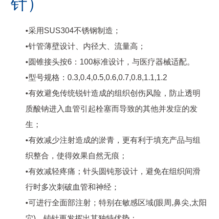
针）
•采用SUS304不锈钢制造；
•针管薄壁设计、内径大、流量高；
•圆锥接头按6：100标准设计，与医疗器械适配。
•型号规格：0.3,0.4,0.5,0.6,0.7,0.8,1.1,1.2
•有效避免传统锐针造成的组织创伤风险，防止透明
质酸钠进入血管引起栓塞而导致的其他并发症的发
生；
•有效减少注射造成的淤青，更有利于填充产品与组
织整合，使得效果自然无痕；
•有效减轻疼痛；针头圆钝形设计，避免在组织间滑
行时多次刺破血管和神经；
•可进行全面部注射；特别在敏感区域(眼周,鼻尖,太阳
穴)，钝针更发挥出其独特优势；