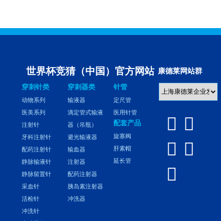
世界杯竞猜（中国）官方网站
康德莱网站群
穿刺针类
穿刺器类
针管
动物系列
输液器
定尺管
医美系列
滴定管式输液
医用针管


配套产品
注射针
器（吊瓶）
旋塞阀
牙科注射针
避光输液器


肝素帽
配药注射针
输血器
延长管
静脉输液针
注射器

静脉留置针
配药注射器
采血针
胰岛素注射器
活检针
冲洗器
冲洗针