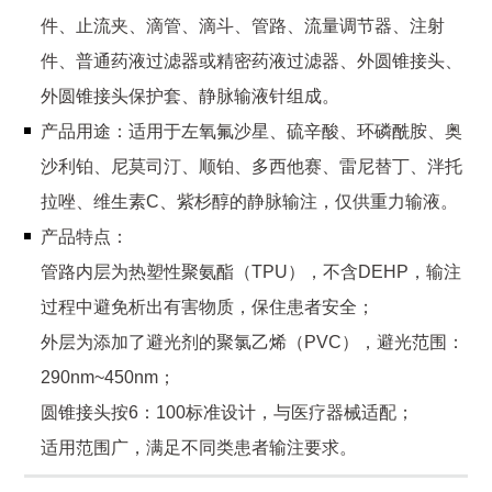
件、止流夹、滴管、滴斗、管路、流量调节器、注射
件、普通药液过滤器或精密药液过滤器、外圆锥接头、
外圆锥接头保护套、静脉输液针组成。
产品用途：适用于左氧氟沙星、硫辛酸、环磷酰胺、奥
沙利铂、尼莫司汀、顺铂、多西他赛、雷尼替丁、泮托
拉唑、维生素C、紫杉醇的静脉输注，仅供重力输液。
产品特点：
管路内层为热塑性聚氨酯（TPU），不含DEHP，输注
过程中避免析出有害物质，保住患者安全；
外层为添加了避光剂的聚氯乙烯（PVC），避光范围：
290nm~450nm；
圆锥接头按6：100标准设计，与医疗器械适配；
适用范围广，满足不同类患者输注要求。