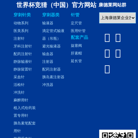
世界杯竞猜（中国）官方网站
康德莱网站群
穿刺针类
穿刺器类
针管
动物系列
输液器
定尺管
医美系列
滴定管式输液
医用针管


配套产品
注射针
器（吊瓶）
旋塞阀
牙科注射针
避光输液器


肝素帽
配药注射针
输血器
延长管
静脉输液针
注射器

静脉留置针
配药注射器
采血针
胰岛素注射器
活检针
冲洗器
冲洗针
麻醉用针
植入式给药装
置专用针
胰岛素笔配套
用针